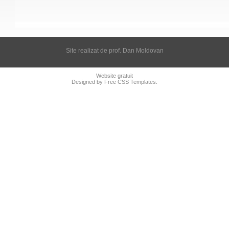
Site realizat de prof. Dan Moldovan
Website gratuit
Designed by Free CSS Templates.