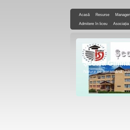
Acasă
Resurse
Manage
Admitere în liceu
Asociația 
Școala Gimnaz
Natura ne aseamănă, ed