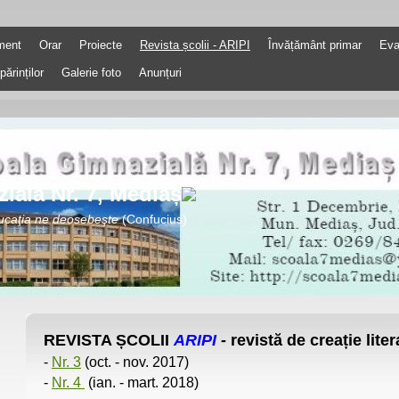
ment
Orar
Proiecte
Revista școlii - ARIPI
Învățământ primar
Eva
părinților
Galerie foto
Anunțuri
ială Nr. 7, Mediaș
ucaţia ne deosebeşte
(Confucius)
REVISTA ȘCOLII
ARIPI
-
revistă de creație liter
-
Nr. 3
(oct. - nov. 2017)
-
Nr. 4
(ian. - mart. 2018)